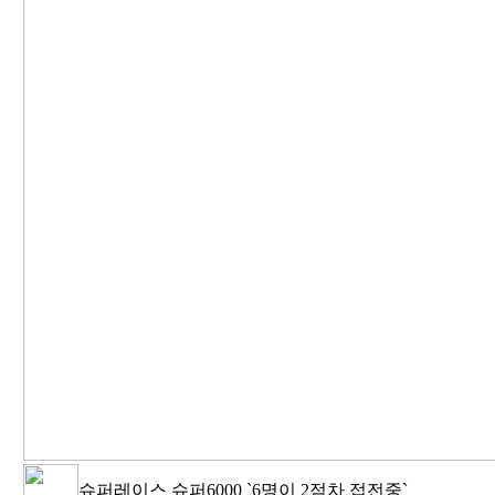
슈퍼레이스 슈퍼6000 `6명이 2점차 접전중`