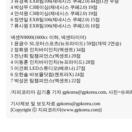
3 유경욱 EXR팀106(제네시스 쿠페2.0) 44점(1전 우승
4 박상무 CJ레이싱(제네시스 쿠페2.0) 19점
4 안석원 CJ레이싱(제네시스 쿠페2.0) 19점
6 정연일 EXR팀106(제네시스 쿠페2.0) 15점
7 류시원 EXR팀106(제네시스 쿠페2.0) 10점
넥센N9000(1600cc 이하, 넥센타이어)
1 윤광수 SL모터스포츠(뉴프라이드) 59점(개막 2연승)
2 정회원 인치바이인치(엑센트) 34점
3 전난희 팀챔피언스(엑센트) 29점
4 이동훈 인치바이인치(뉴프라이드) 28점
5 이건희 LED스튜디오(베르나) 27점
6 오한솔 바보몰닷컴(젠트라X) 24점
7 박성은 팀챔피언스(엑센트) 22점
/지피코리아 김기홍 기자 gpkorea@gpkorea.com, 사진=슈
기사제보 및 보도자료 gpkorea@gpkorea.com
[Copyright ⓒ 지피코리아(www.gpkorea.com)]