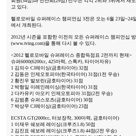
회원(34점)과 전난희(29점) 선수는 각각 2위와 3위에서 
고 있다.
헬로모바일 슈퍼레이스 챔피언십 3전은 오는 6월 23일~24
에서 개최된다.
2012년 시즌을 포함한 이전의 모든 슈퍼레이스 챔피언십 
(www.tving.com)을 통해 다시 볼 수 있다.
<2012 헬로모바일 슈퍼레이스 종합득점표 2전까지 현재>
슈퍼6000(6200cc, 425마력, 스톡카, 타이어자유)
1 김의수 CJ레이싱(금호타이어) 32점
2 김동은 인제오토피아(한국타이어) 31점(1전 우승)
2 황진우 발보린(금호타이어) 31점
2 박형일 이레인레이싱(한국타이어) 31점
2 다카유키 아오키 인제오토피아 31점(2전 우승)
6 김범훈 슈퍼스포츠(금호타이어) 30점
7 박상무 CJ레이싱(금호타이어) 23점
ECSTA GT(2000cc, 터보장착, 300마력, 금호타이어)
1 이재우 쉐보레 레이싱(크루즈1.8) 50점
2 김진표 쉐보레 레이싱(크루즈1.8) 44점(2전 우승)