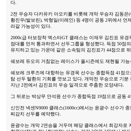
다.
2전 우승자 다카유키 아오키를 비롯해 개막 우승자 김동은(
황진우(발보린), 박형일(이레인) 등 4명이 공동 2위에서 언
라갈 가능성이 있다.
2000c급 터보장착 엑스타GT 클래스는 이재우 김진표 유경
점대를 먼저 통과하면서 선두그룹을 형성했다. 득점 50점
유지하고 있는 가운데 같은 소속팀의 김진표가 44점으로 뒤
쉐보레 듀오의 거침없는 레이스가 올시즌에도 재현될 가능
쉐보레 크루즈에 대항하는 유경욱 선수는 종합득점 41점으
탐 선두 탈환의 기회를 엿보고 있다. 개막전 우승으로 기분
지난 2전에서 김진표의 우승 일격으로 주춤한 모양새다.
그 뒤로는 박상무 안석원 선수가 종합득점 19점으로 공동 4
신인전 넥센N9000 클래스(1600cc)에서는 윤광수 선수가 
찌감치 선두를 예약했다.
윤광수는 개막 2연승을 거두며 해당 클래스에서 최강자로 