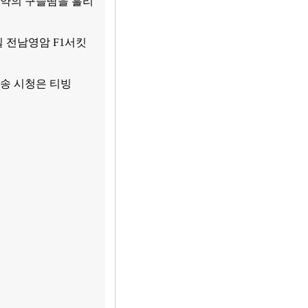
재도약의 구슬땀을 흘리
일 전남영암 F1서킷
방송 시청은 티빙