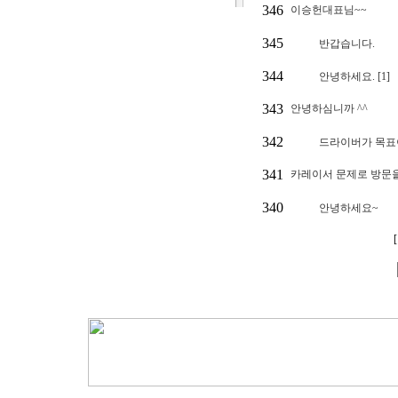
346
이승헌대표님~~
345
반갑습니다.
344
안녕하세요. [1]
343
안녕하심니까 ^^
342
드라이버가 목표
341
카레이서 문제로 방문을
340
안녕하세요~
[